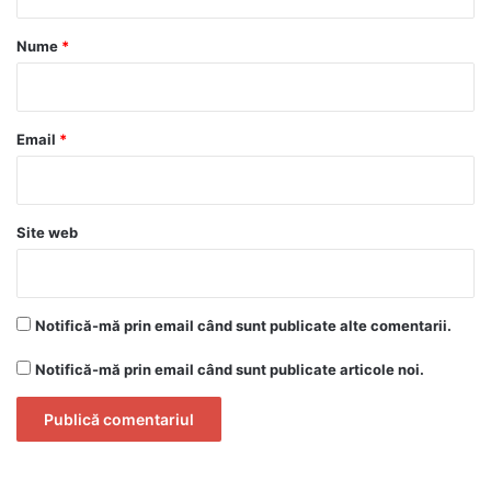
a
r
Nume
*
i
u
*
Email
*
Site web
Notifică-mă prin email când sunt publicate alte comentarii.
Notifică-mă prin email când sunt publicate articole noi.