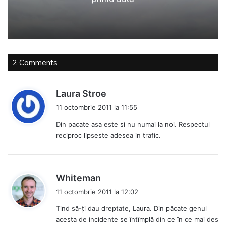
2 Comments
s
Laura Stroe
p
11 octombrie 2011 la 11:55
u
Din pacate asa este si nu numai la noi. Respectul
n
reciproc lipseste adesea in trafic.
e
:
s
Whiteman
p
11 octombrie 2011 la 12:02
u
Tind să-ţi dau dreptate, Laura. Din păcate genul
n
acesta de incidente se întîmplă din ce în ce mai des
e