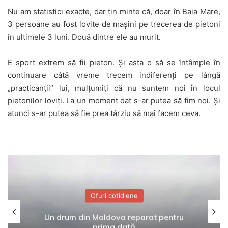
Nu am statistici exacte, dar ţin minte că, doar în Baia Mare,
3 persoane au fost lovite de maşini pe trecerea de pietoni
în ultimele 3 luni. Două dintre ele au murit.
E sport extrem să fii pieton. Şi asta o să se întâmple în
continuare câtă vreme trecem indiferenţi pe lângă
„practicanţii” lui, mulţumiţi că nu suntem noi în locul
pietonilor loviţi. La un moment dat s-ar putea să fim noi. Şi
atunci s-ar putea să fie prea târziu să mai facem ceva.
Ofuri cotidiene
Un drum din Moldova reparat pentru
prima dată