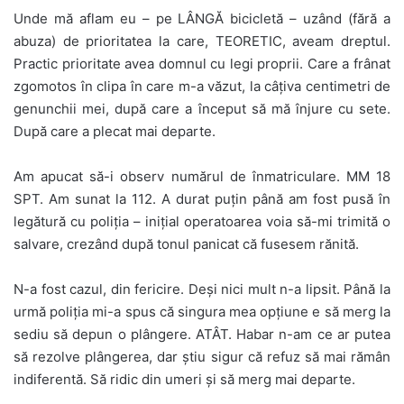
Unde mă aflam eu – pe LÂNGĂ bicicletă – uzând (fără a
abuza) de prioritatea la care, TEORETIC, aveam dreptul.
Practic prioritate avea domnul cu legi proprii. Care a frânat
zgomotos în clipa în care m-a văzut, la câţiva centimetri de
genunchii mei, după care a început să mă înjure cu sete.
După care a plecat mai departe.
Am apucat să-i observ numărul de înmatriculare. MM 18
SPT. Am sunat la 112. A durat puţin până am fost pusă în
legătură cu poliţia – iniţial operatoarea voia să-mi trimită o
salvare, crezând după tonul panicat că fusesem rănită.
N-a fost cazul, din fericire. Deşi nici mult n-a lipsit. Până la
urmă poliţia mi-a spus că singura mea opţiune e să merg la
sediu să depun o plângere. ATÂT. Habar n-am ce ar putea
să rezolve plângerea, dar ştiu sigur că refuz să mai rămân
indiferentă. Să ridic din umeri şi să merg mai departe.