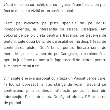
văzut moartea cu ochii, dar cu siguranţă am fost la un pas
foarte mic de o vizită dureroasă la spital.
Eram pe bicicletă pe pista specială de pe Bd.-ul
Independenţei, la intersecţia cu strada Caragiale. Am
coborât de pe bicicletă pentru a traversa, pe trecerea de
pietoni, cele două benzi de carosabil ce mă despărţeau de
continuarea pistei. Două benzi pentru fiecare sens de
mers. Maşina ce venea de pe Caragiale, o camionetă, a
oprit la jumătate de metru în faţa trecerii de pietoni pentru
a-mi permite să trec.
Din spatele ei s-a apropiat cu viteză un Passat verde care,
în loc să oprească, a tras stânga de volan, trecând pe
contrasens şi a continuat vitejeşte pentru a ieşi din
intersecţie. Pe contrasens. Depăşind efectiv PE trecerea
de pietoni.