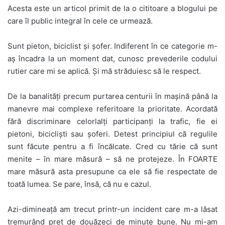
Acesta este un articol primit de la o cititoare a blogului pe
care îl public integral în cele ce urmează.
Sunt pieton, biciclist şi şofer. Indiferent în ce categorie m-
aş încadra la un moment dat, cunosc prevederile codului
rutier care mi se aplică. Şi mă străduiesc să le respect.
De la banalităţi precum purtarea centurii în maşină până la
manevre mai complexe referitoare la prioritate. Acordată
fără discriminare celorlalţi participanţi la trafic, fie ei
pietoni, biciclişti sau şoferi. Detest principiul că regulile
sunt făcute pentru a fi încălcate. Cred cu tărie că sunt
menite – în mare măsură – să ne protejeze. În FOARTE
mare măsură asta presupune ca ele să fie respectate de
toată lumea. Se pare, însă, că nu e cazul.
Azi-dimineaţă am trecut printr-un incident care m-a lăsat
tremurând preţ de douăzeci de minute bune. Nu mi-am