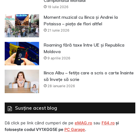
Campionatul Mondial
19 iulie 2026
Moment muzical cu Ilinca și Andrei la
Potaissa – piața de flori altfel
21 iunie 2026
Roaming fără taxe între UE și Republica
Moldova
9 aprilie 2026
Ilinca Albu – fetița care a scris o carte înainte
să învețe să scrie
28 ianuarie 2026
Susține acest blog
Dă click pe link când cumperi de pe
eMAG.ro
sau
F64.ro
și
folosește codul
VY1XGG5E
pe
PC Garage
.