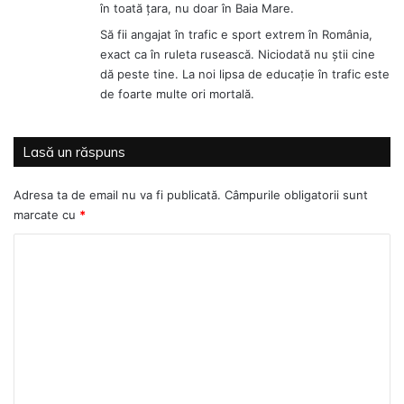
în toată ţara, nu doar în Baia Mare.
:
Să fii angajat în trafic e sport extrem în România,
exact ca în ruleta rusească. Niciodată nu ştii cine
dă peste tine. La noi lipsa de educaţie în trafic este
de foarte multe ori mortală.
Lasă un răspuns
Adresa ta de email nu va fi publicată.
Câmpurile obligatorii sunt
marcate cu
*
C
o
m
e
n
t