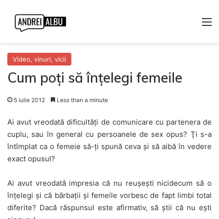
M
Video, vinuri, vicii
Cum poţi să înţelegi femeile
5 iulie 2012
Less than a minute
Ai avut vreodată dificultăţi de comunicare cu partenera de
cuplu, sau în general cu persoanele de sex opus? Ţi s-a
întîmplat ca o femeie să-ţi spună ceva şi să aibă în vedere
exact opusul?
Ai avut vreodată impresia că nu reuşeşti nicidecum să o
înţelegi şi că bărbaţii şi femeile vorbesc de fapt limbi total
diferite? Dacă răspunsul este afirmativ, să ştii că nu eşti