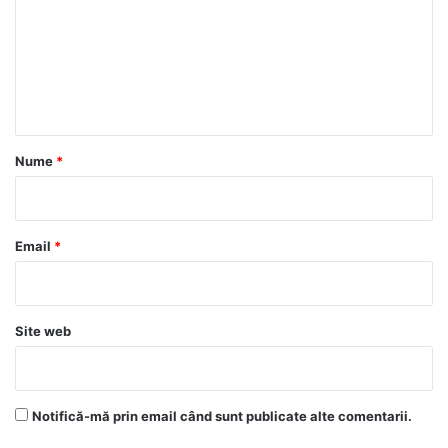
m
e
n
t
a
r
Nume
*
i
u
*
Email
*
Site web
Notifică-mă prin email când sunt publicate alte comentarii.