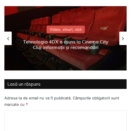
Video, vinuri, vicii
Tehnologia 4DX a ajuns la Cinema City
Cluj: informații și recomandări
Lasă un răspuns
Adresa ta de email nu va fi publicată.
Câmpurile obligatorii sunt
marcate cu
*
C
o