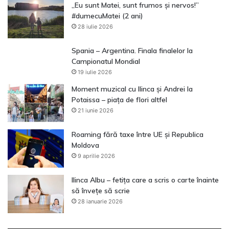
„Eu sunt Matei, sunt frumos și nervos!”
#dumecuMatei (2 ani)
28 iulie 2026
Spania – Argentina. Finala finalelor la
Campionatul Mondial
19 iulie 2026
Moment muzical cu Ilinca și Andrei la
Potaissa – piața de flori altfel
21 iunie 2026
Roaming fără taxe între UE și Republica
Moldova
9 aprilie 2026
Ilinca Albu – fetița care a scris o carte înainte
să învețe să scrie
28 ianuarie 2026