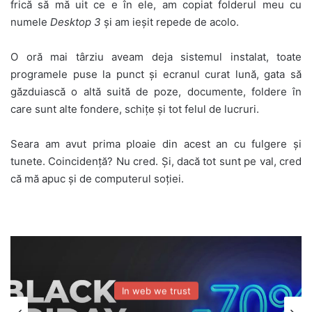
frică să mă uit ce e în ele, am copiat folderul meu cu
numele
Desktop 3
și am ieșit repede de acolo.
O oră mai târziu aveam deja sistemul instalat, toate
programele puse la punct și ecranul curat lună, gata să
găzduiască o altă suită de poze, documente, foldere în
care sunt alte fondere, schițe și tot felul de lucruri.
Seara am avut prima ploaie din acest an cu fulgere și
tunete. Coincidență? Nu cred. Și, dacă tot sunt pe val, cred
că mă apuc și de computerul soției.
In web we trust