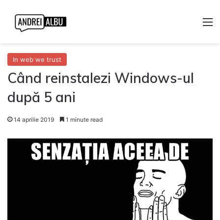
M
In web we trust
Când reinstalezi Windows-ul
după 5 ani
14 aprilie 2019
1 minute read