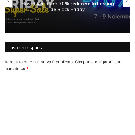
HostRiver oferă 70% reducere la hosting
de Black Friday
Lasă un răspuns
Adresa ta de email nu va fi publicată.
Câmpurile obligatorii sunt
marcate cu
*
C
o
m
e
n
t
a