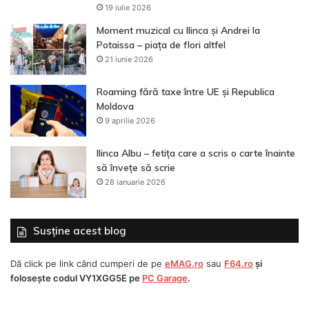
19 iulie 2026
Moment muzical cu Ilinca și Andrei la
Potaissa – piața de flori altfel
21 iunie 2026
Roaming fără taxe între UE și Republica
Moldova
9 aprilie 2026
Ilinca Albu – fetița care a scris o carte înainte
să învețe să scrie
28 ianuarie 2026
Susține acest blog
Dă click pe link când cumperi de pe
eMAG.ro
sau
F64.ro
și
folosește codul
VY1XGG5E
pe
PC Garage
.