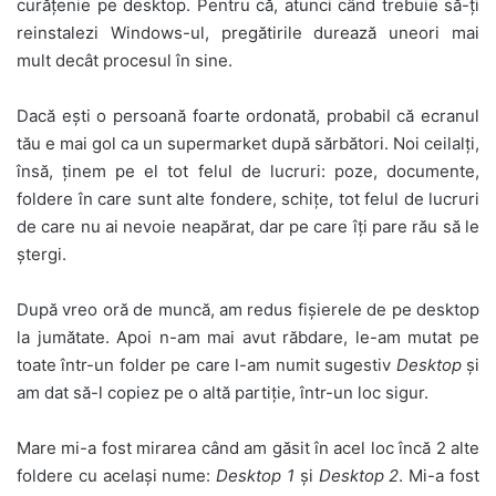
curățenie pe desktop. Pentru că, atunci când trebuie să-ți
reinstalezi Windows-ul, pregătirile durează uneori mai
mult decât procesul în sine.
Dacă ești o persoană foarte ordonată, probabil că ecranul
tău e mai gol ca un supermarket după sărbători. Noi ceilalți,
însă, ținem pe el tot felul de lucruri: poze, documente,
foldere în care sunt alte fondere, schițe, tot felul de lucruri
de care nu ai nevoie neapărat, dar pe care îți pare rău să le
ștergi.
După vreo oră de muncă, am redus fișierele de pe desktop
la jumătate. Apoi n-am mai avut răbdare, le-am mutat pe
toate într-un folder pe care l-am numit sugestiv
Desktop
și
am dat să-l copiez pe o altă partiție, într-un loc sigur.
Mare mi-a fost mirarea când am găsit în acel loc încă 2 alte
foldere cu același nume:
Desktop 1
și
Desktop 2
. Mi-a fost