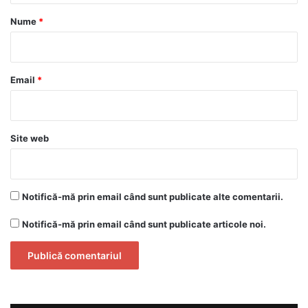
r
Nume
*
i
u
*
Email
*
Site web
Notifică-mă prin email când sunt publicate alte comentarii.
Notifică-mă prin email când sunt publicate articole noi.