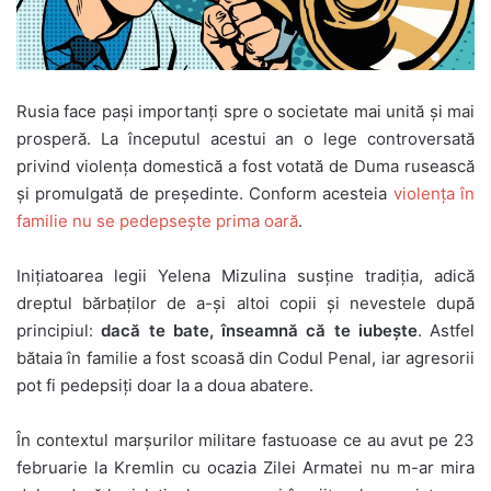
Rusia face pași importanți spre o societate mai unită și mai
prosperă. La începutul acestui an o lege controversată
privind violența domestică a fost votată de Duma rusească
și promulgată de președinte. Conform acesteia
violența în
familie nu se pedepsește prima oară
.
Inițiatoarea legii Yelena Mizulina susține tradiția, adică
dreptul bărbaților de a-și altoi copii și nevestele după
principiul:
dacă te bate, înseamnă că te iubește
. Astfel
bătaia în familie a fost scoasă din Codul Penal, iar agresorii
pot fi pedepsiți doar la a doua abatere.
În contextul marșurilor militare fastuoase ce au avut pe 23
februarie la Kremlin cu ocazia Zilei Armatei nu m-ar mira