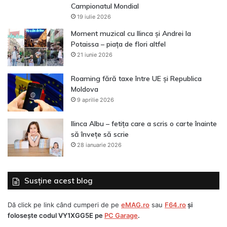
Campionatul Mondial
19 iulie 2026
Moment muzical cu Ilinca și Andrei la
Potaissa – piața de flori altfel
21 iunie 2026
Roaming fără taxe între UE și Republica
Moldova
9 aprilie 2026
Ilinca Albu – fetița care a scris o carte înainte
să învețe să scrie
28 ianuarie 2026
Susține acest blog
Dă click pe link când cumperi de pe
eMAG.ro
sau
F64.ro
și
folosește codul
VY1XGG5E
pe
PC Garage
.