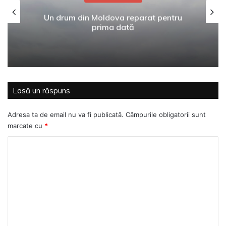
Un drum din Moldova reparat pentru
prima dată
Lasă un răspuns
Adresa ta de email nu va fi publicată.
Câmpurile obligatorii sunt
marcate cu
*
C
o
m
e
n
t