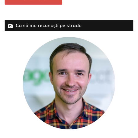
Ca să mă recunoști pe stradă