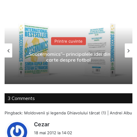
Printre cuvinte
„Soccernomics”– principalele idei din
carte despre fotbal
3 Comments
Pingback:
Moldovenii și legenda Ghiavolului tărcat (1) | Andrei Albu
s
Cezar
p
18 mai 2012 la 14:02