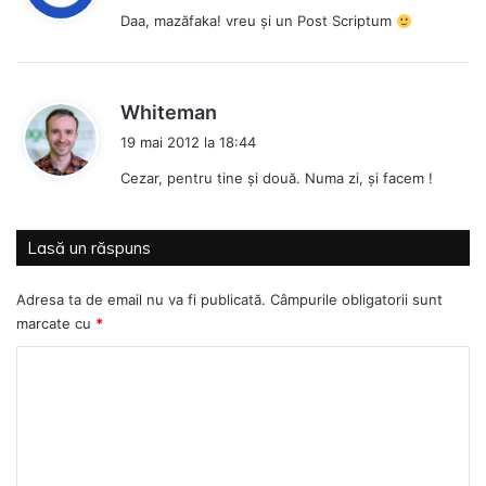
u
Daa, mazăfaka! vreu şi un Post Scriptum
n
e
:
s
Whiteman
p
19 mai 2012 la 18:44
u
Cezar, pentru tine și două. Numa zi, și facem !
n
e
:
Lasă un răspuns
Adresa ta de email nu va fi publicată.
Câmpurile obligatorii sunt
marcate cu
*
C
o
m
e