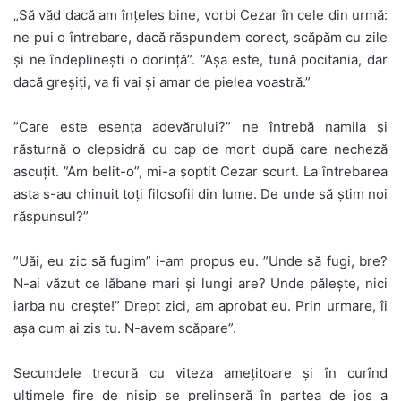
„Să văd dacă am înţeles bine, vorbi Cezar în cele din urmă:
ne pui o întrebare, dacă răspundem corect, scăpăm cu zile
și ne îndeplinești o dorință”. ”Aşa este, tună pocitania, dar
dacă greșiți, va fi vai și amar de pielea voastră.”
”Care este esența adevărului?” ne întrebă namila şi
răsturnă o clepsidră cu cap de mort după care necheză
ascuțit. ”Am belit-o”, mi-a șoptit Cezar scurt. La întrebarea
asta s-au chinuit toți filosofii din lume. De unde să știm noi
răspunsul?”
”Uăi, eu zic să fugim” i-am propus eu. ”Unde să fugi, bre?
N-ai văzut ce lăbane mari şi lungi are? Unde pălește, nici
iarba nu crește!” Drept zici, am aprobat eu. Prin urmare, îi
așa cum ai zis tu. N-avem scăpare”.
Secundele trecură cu viteza amețitoare și în curînd
ultimele fire de nisip se prelinseră în partea de jos a