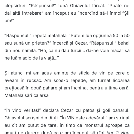
clepsidrei. ”Răspunsul!” tună Ghiavolul tărcat. ”Poate ne
dai altă întrebare” am început eu încercînd să-l înmoi.”Șii
om!”
”Răspunsul!” repetă matahala. ”Putem lua opțiunea 50 la 50
sau sună un prieten?” încercă și Cezar. ”Răspunsul!” behai
din nou namila. ”Ho, că nu dau turcii… dă-ne voie măcar să
ne luăm adio de la viață…”
Și atunci mi-am adus aminte de sticla de vin pe care o
aveam în rucsac. Am scos-o repede, am turnat licoarea
prețioasă în două pahare și am închinat pentru ultima oară.
Matahala sări ca arsă.
”În vino veritas!” declară Cezar cu patos și goli paharul.
Ghiavolul scrîșni din dinți. ”În VIN este adevărul!” am strigat
eu cît am putut de tare, în timp ce monstrul aproape că
amuți de durere după care am început să cînt
bun îi vinu