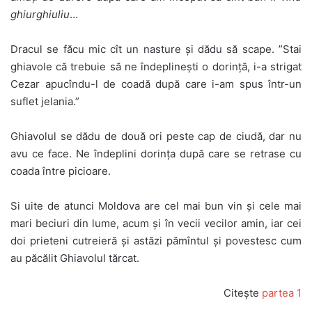
ghiurghiuliu
…
Dracul se făcu mic cît un nasture și dădu să scape. ”Stai
ghiavole că trebuie să ne îndeplinești o dorință, i-a strigat
Cezar apucîndu-l de coadă după care i-am spus într-un
suflet jelania.”
Ghiavolul se dădu de două ori peste cap de ciudă, dar nu
avu ce face. Ne îndeplini dorința după care se retrase cu
coada între picioare.
Si uite de atunci Moldova are cel mai bun vin și cele mai
mari beciuri din lume, acum și în vecii vecilor amin, iar cei
doi prieteni cutreieră și astăzi pămîntul și povestesc cum
au păcălit Ghiavolul tărcat.
Citeşte
partea 1