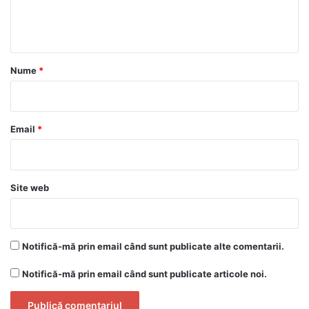
n
t
a
r
Nume
*
i
u
*
Email
*
Site web
Notifică-mă prin email când sunt publicate alte comentarii.
Notifică-mă prin email când sunt publicate articole noi.