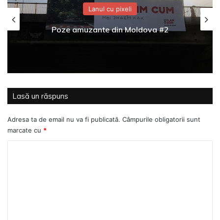
Lanul cu pixeli
Poze amuzante din Moldova #2
Lasă un răspuns
Adresa ta de email nu va fi publicată.
Câmpurile obligatorii sunt
marcate cu
*
C
o
m
e
n