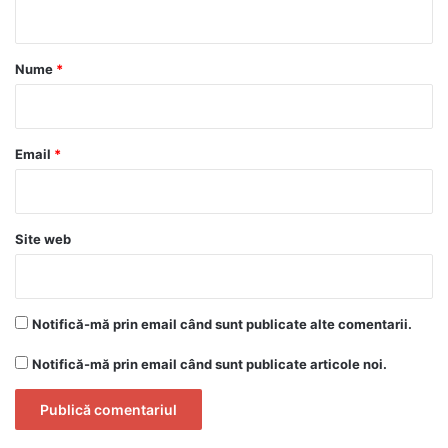
t
a
r
Nume
*
i
u
*
Email
*
Site web
Notifică-mă prin email când sunt publicate alte comentarii.
Notifică-mă prin email când sunt publicate articole noi.