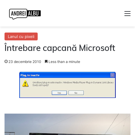
M
Lanul cu pixeli
Întrebare capcană Microsoft
23 decembrie 2010
Less than a minute