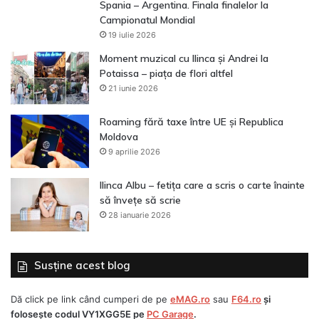
Spania – Argentina. Finala finalelor la
Campionatul Mondial
19 iulie 2026
Moment muzical cu Ilinca și Andrei la
Potaissa – piața de flori altfel
21 iunie 2026
Roaming fără taxe între UE și Republica
Moldova
9 aprilie 2026
Ilinca Albu – fetița care a scris o carte înainte
să învețe să scrie
28 ianuarie 2026
Susține acest blog
Dă click pe link când cumperi de pe
eMAG.ro
sau
F64.ro
și
folosește codul
VY1XGG5E
pe
PC Garage
.