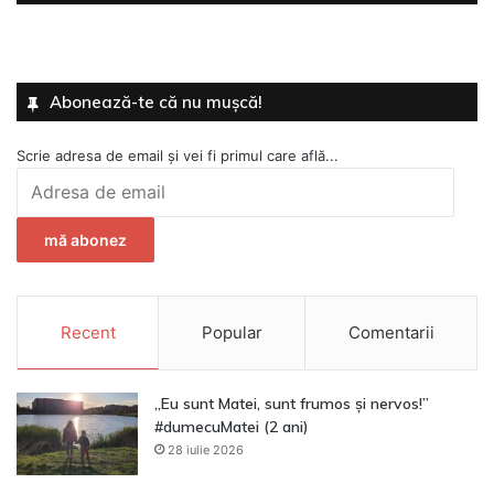
Abonează-te că nu mușcă!
Scrie adresa de email și vei fi primul care află...
Adresa
de
email
mă abonez
Recent
Popular
Comentarii
„Eu sunt Matei, sunt frumos și nervos!”
#dumecuMatei (2 ani)
28 iulie 2026