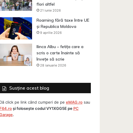
016
9 noiembrie 2015
22 septembrie
3 iulie 2015
flori altfel
2015
Alina Zotea – liberala care a chiulit din plenul Parlamentului pentru că s-a julit la picior
Recomandare fotograf în Baia Mare
21 iunie 2026
Cum am „căzut” de la 210 metri de pe Turnul Montparnasse din Paris
Roaming fără taxe între UE
și Republica Moldova
9 aprilie 2026
Ilinca Albu – fetița care a
scris o carte înainte să
învețe să scrie
28 ianuarie 2026
Susține acest blog
Dă click pe link când cumperi de pe
eMAG.ro
sau
F64.ro
și folosește codul
VY1XGG5E
pe
PC
Garage
.