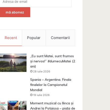
de
email
mă abonez
Recent
Popular
Comentarii
„Eu sunt Matei, sunt frumos
Lanul cu pixeli
și nervos!” #dumecuMatei (2
ani)
26 aprilie 2018
28 iulie 2026
Poze amuzante din Moldo
Spania – Argentina. Finala
finalelor la Campionatul
Mondial
19 iulie 2026
Moment muzical cu Ilinca și
Andrei la Potaissa – piața de