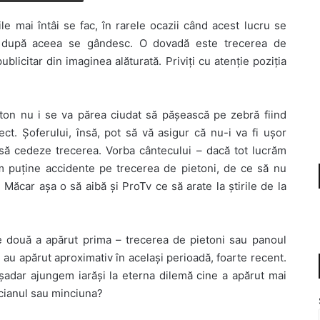
le mai întâi se fac, în rarele ocazii când acest lucru se
a după aceea se gândesc. O dovadă este trecerea de
ublicitar din imaginea alăturată. Priviți cu atenție poziția
ton nu i se va părea ciudat să pășească pe zebră fiind
ct. Șoferului, însă, pot să vă asigur că nu-i va fi ușor
să cedeze trecerea. Vorba cântecului – dacă tot lucrăm
em puține accidente pe trecerea de pietoni, de ce să nu
 Măcar așa o să aibă și ProTv ce să arate la știrile de la
e două a apărut prima – trecerea de pietoni sau panoul
 au apărut aproximativ în același perioadă, foarte recent.
șadar ajungem iarăși la eterna dilemă cine a apărut mai
ticianul sau minciuna?