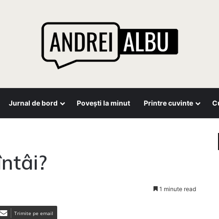
Jurnal de bord
Povești la minut
Printre cuvinte
Cu
întâi?
1 minute read
Trimite pe email