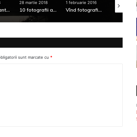
8
28 martie 2018
1 februarie 2016
11 ianuarie 2
Poze amuzante din Moldova #1
10 fotografii amuzante din Roma
Vînd fotografie cu un cartof
bligatorii sunt marcate cu
*