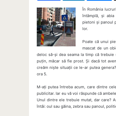
În România lucruri
întâmplă, și abi
pietoni și panoul p
lor.
Poate că unui pie
mascat de un obie
deloc să-și dea seama la timp că trebuie 
puțin, măcar să fie prost. Și dacă tot av
creăm niște situații ce le-ar putea genera?
ora 5.
M-ați putea întreba acum, care dintre cel
publicitar. Iar eu vă voi răspunde că ambele
Unul dintre ele trebuie mutat, dar care? A
întâi: oul sau găina, zebra sau panoul, poli