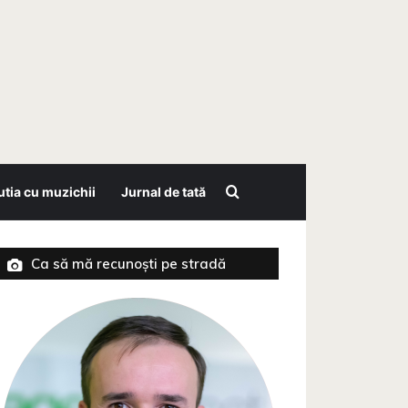
Search for
tia cu muzichii
Jurnal de tată
Ca să mă recunoști pe stradă