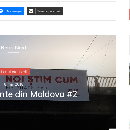
Messenger
Trimite pe email
Read Next
Lanul cu pixeli
8 mai 2018
nte din Moldova #2