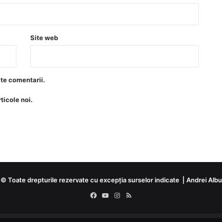
Site web
lte comentarii.
ticole noi.
© Toate drepturile rezervate cu excepția surselor indicate | Andrei Albu
Facebook
YouTube
Instagram
RSS