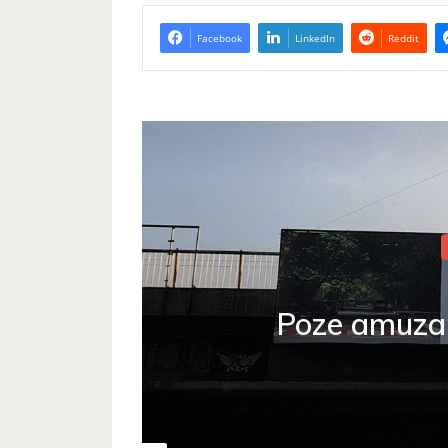
Facebook
LinkedIn
Reddit
p de
Poze amuza