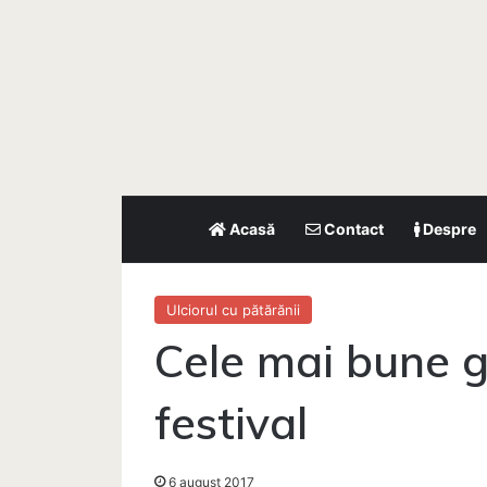
Acasă
Contact
Despre
Ulciorul cu pătărănii
Cele mai bune g
festival
6 august 2017