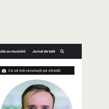
Search for
tia cu muzichii
Jurnal de tată
Ca să mă recunoști pe stradă