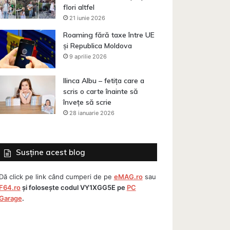
flori altfel
21 iunie 2026
Roaming fără taxe între UE
și Republica Moldova
9 aprilie 2026
Ilinca Albu – fetița care a
scris o carte înainte să
învețe să scrie
28 ianuarie 2026
Susține acest blog
Dă click pe link când cumperi de pe
eMAG.ro
sau
F64.ro
și folosește codul
VY1XGG5E
pe
PC
Garage
.