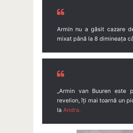
Armin nu a găsit cazare d
mixat până la 8 dimineața c
„Armin van Buuren este p
revelion, îți mai toarnă un pi
la
Andra.