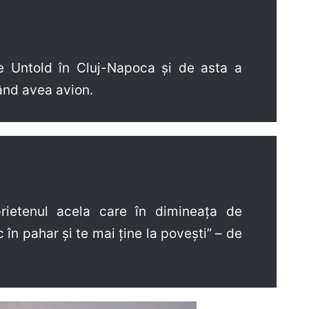
e Untold în Cluj-Napoca și de asta a
ând avea avion.
rietenul acela care în dimineața de
c în pahar și te mai ține la povești” – de