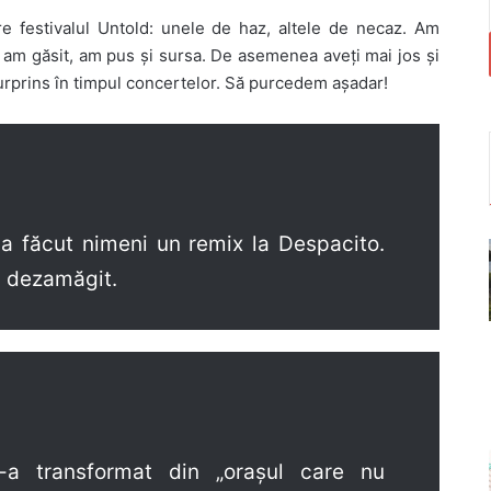
e festivalul Untold: unele de haz, altele de necaz. Am
 am găsit, am pus și sursa. De asemenea aveți mai jos și
urprins în timpul concertelor. Să purcedem așadar!
u a făcut nimeni un remix la Despacito.
an dezamăgit.
a transformat din „orașul care nu