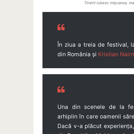
Tinerii iubesc mișcarea, m
În ziua a treia de festival,
din România și
Kristian Nai
Una din scenele de la fes
arhiplin în care oamenii să
Dacă v-a plăcut experienț