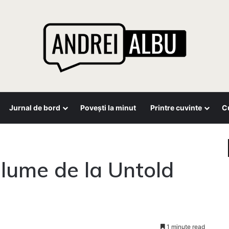
Jurnal de bord
Povești la minut
Printre cuvinte
Cu
lume de la Untold
1 minute read