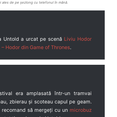
ai ales de pe șezlong cu telefonul în mână.
 la Untold a urcat pe scenă
Liviu Hodor
rn – Hodor din Game of Thrones
.
tival era amplasată într-un tramvai
reau, zbierau și scoteau capul pe geam.
a, recomand să mergeți cu un
microbuz