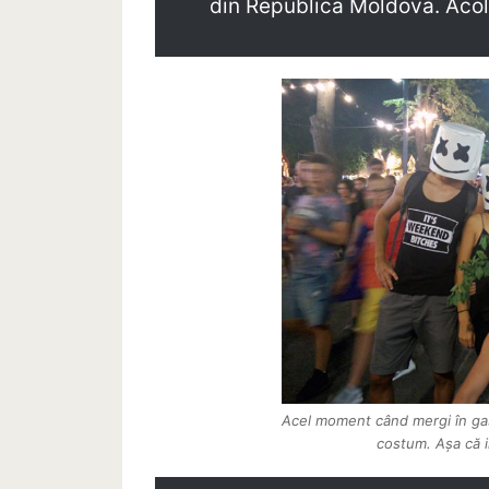
din Republica Moldova. Acolo
Acel moment când mergi în gaș
costum. Așa că i