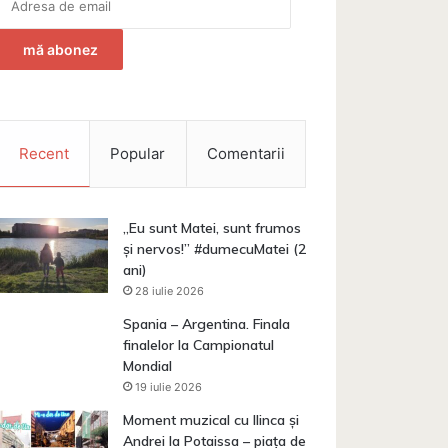
de
email
mă abonez
Recent
Popular
Comentarii
„Eu sunt Matei, sunt frumos
și nervos!” #dumecuMatei (2
ani)
28 iulie 2026
Spania – Argentina. Finala
finalelor la Campionatul
Mondial
19 iulie 2026
Moment muzical cu Ilinca și
Andrei la Potaissa – piața de