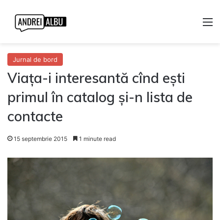
M
Jurnal de bord
Viața-i interesantă cînd ești
primul în catalog și-n lista de
contacte
15 septembrie 2015
1 minute read