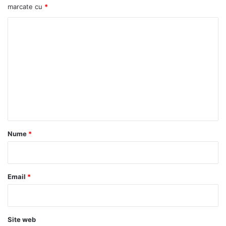
marcate cu
*
C
o
m
e
n
t
a
r
Nume
*
i
u
*
Email
*
Site web