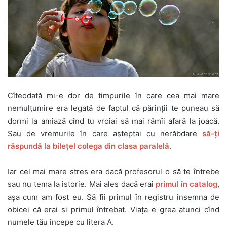
Cîteodată mi-e dor de timpurile în care cea mai mare
nemulțumire era legată de faptul că părinții te puneau să
dormi la amiază cînd tu vroiai să mai rămîi afară la joacă.
Sau de vremurile în care așteptai cu nerăbdare
să-ți
răspundă la bilețel colega din clasa paralelă
.
Iar cel mai mare stres era dacă profesorul o să te întrebe
sau nu tema la istorie. Mai ales dacă erai
primul în catalog
,
așa cum am fost eu. Să fii primul în registru însemna de
obicei că erai și primul întrebat.
Viața e grea atunci cînd
numele tău începe cu litera A.