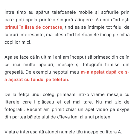
Între timp au apărut telefoanele mobile și softurile prin
care poți apela printr-o singură atingere. Atunci cînd ești
primul în lista de contacte
, tind să se întîmple tot felul de
lucruri interesante, mai ales cînd telefoanele încap pe mîna
copiilor mici.
Așa se face că în ultimii ani am început să primesc din ce în
ce mai multe apeluri, mesaje și fotografii trimise din
greșeală. De exemplu nepotul meu
m-a apelat după ce s-
a așezat cu fundul pe telefon
.
De la fetița unui coleg primeam într-o vreme mesaje cu
literele care-i plăceau ei cel mai tare. Nu mai zic de
fotografii. Recent am primit chiar un apel video pe skype
din partea băiețelului de cîteva luni al unui prieten.
Viața e interesantă atunci numele tău începe cu litera A.