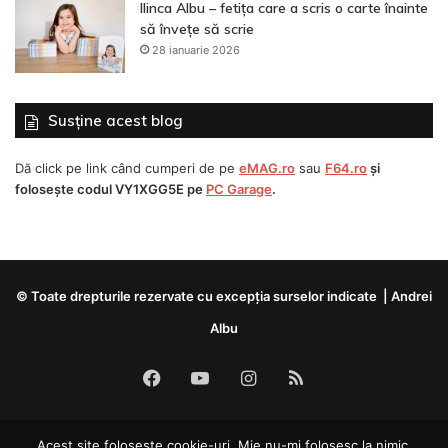
Ilinca Albu – fetița care a scris o carte înainte
să învețe să scrie
28 ianuarie 2026
Susține acest blog
Dă click pe link când cumperi de pe
eMAG.ro
sau
F64.ro
și
folosește codul
VY1XGG5E
pe
PC Garage
.
© Toate drepturile rezervate cu excepția surselor indicate | Andrei
Albu
Facebook
YouTube
Instagram
RSS
Acest site folosește cookie-uri. Mie nu-mi folosesc la nimic,