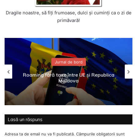
Dragile noastre, să fiţi frumoase, dulci şi cuminţi ca o zi de
primăvară!
Jurnal de bord
Roaming fără taxe între UE și Republica
Moldova
Lasă un răspuns
Adresa ta de email nu va fi publicată.
Câmpurile obligatorii sunt