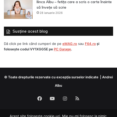
Ilinca Albu – fetița care a scris o carte înainte
să învețe să scrie
28 ianuarie 2026
Susține acest blog
Dă click pe link când cumperi de pe
eMAG.ro
sau
F64.ro
și
folosește codul
VY1XGG5E
pe
PC Garage
.
© Toate drepturile rezervate cu excepția surselor indicate | Andrei
Albu
Facebook
YouTube
Instagram
RSS
Acest site folosește cookie-uri. Mie nu-mi folosesc la nimic,