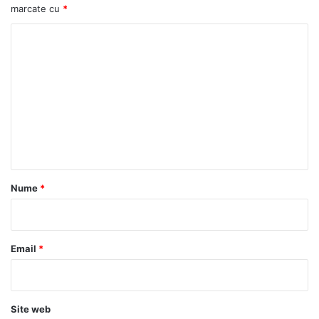
marcate cu
*
C
o
m
e
n
t
a
r
Nume
*
i
u
*
Email
*
Site web