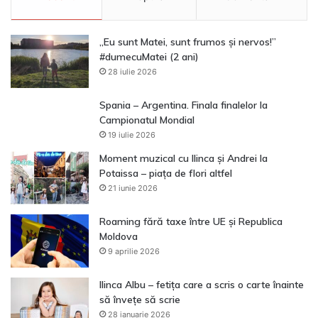
„Eu sunt Matei, sunt frumos și nervos!”
#dumecuMatei (2 ani)
28 iulie 2026
Spania – Argentina. Finala finalelor la
Campionatul Mondial
19 iulie 2026
Moment muzical cu Ilinca și Andrei la
Potaissa – piața de flori altfel
21 iunie 2026
Roaming fără taxe între UE și Republica
Moldova
9 aprilie 2026
Ilinca Albu – fetița care a scris o carte înainte
să învețe să scrie
28 ianuarie 2026