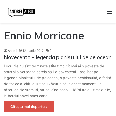
M
Ennio Morricone
Andrei
12 martie 2012
2
Novecento – legenda pianistului de pe ocean
Lucrurile nu sînt terminate atîta timp cît mai ai o poveste de
spus și o persoană căreia să i-o povestești – așa începe
legenda pianistului de pe ocean, o poveste neobișnuită, diferită
de tot ce ai citit, auzit sau văzut pînă în acest moment. La
răscruce de vremuri, atunci cînd secolul 18 își trăia ultimele zile,
la bordul navei americane…
Citește mai departe »