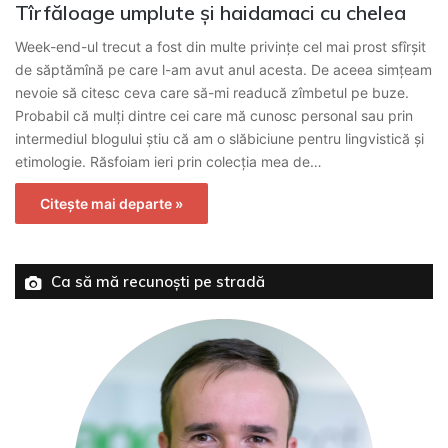
Tîrfăloage umplute și haidamaci cu chelea
Week-end-ul trecut a fost din multe privinţe cel mai prost sfîrşit
de săptămînă pe care l-am avut anul acesta. De aceea simţeam
nevoie să citesc ceva care să-mi readucă zîmbetul pe buze.
Probabil că mulți dintre cei care mă cunosc personal sau prin
intermediul blogului știu că am o slăbiciune pentru lingvistică și
etimologie. Răsfoiam ieri prin colecția mea de…
Citește mai departe »
Ca să mă recunoști pe stradă