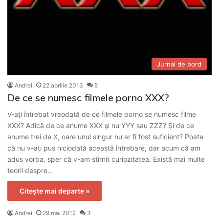
Jurnal de bord
Andrei
22 aprilie 2013
5
De ce se numesc filmele porno XXX?
V-ați întrebat vreodată de ce filmele porno se numesc filme
XXX? Adică de ce anume XXX și nu YYY sau ZZZ? Și de ce
anume trei de X, oare unul singur nu ar fi fost suficient? Poate
că nu v-ați pus niciodată această întrebare, dar acum că am
adus vorba, sper că v-am stîrnit curiozitatea. Există mai multe
teorii despre…
Citește mai departe »
Andrei
29 mai 2012
3