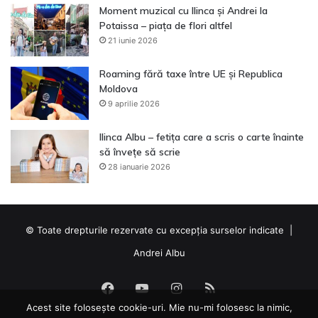
Moment muzical cu Ilinca și Andrei la
Potaissa – piața de flori altfel
21 iunie 2026
Roaming fără taxe între UE și Republica
Moldova
9 aprilie 2026
Ilinca Albu – fetița care a scris o carte înainte
să învețe să scrie
28 ianuarie 2026
© Toate drepturile rezervate cu excepția surselor indicate |
Andrei Albu
Facebook
YouTube
Instagram
RSS
Acest site folosește cookie-uri. Mie nu-mi folosesc la nimic,