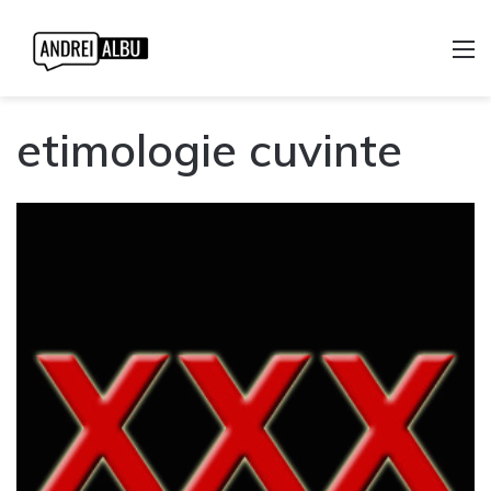
M
etimologie cuvinte