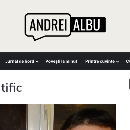
Jurnal de bord
Povești la minut
Printre cuvinte
Cu
tific