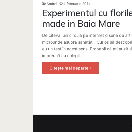
Andrei
4 februarie 2014
Experimentul cu floril
made in Baia Mare
De cîteva luni circulă pe internet o serie de ar
microunde asupra sanatății. Curios să descopăr
eu un test în acest sens. Probabil că ați auzit
împreună cu colegii…
Citește mai departe »