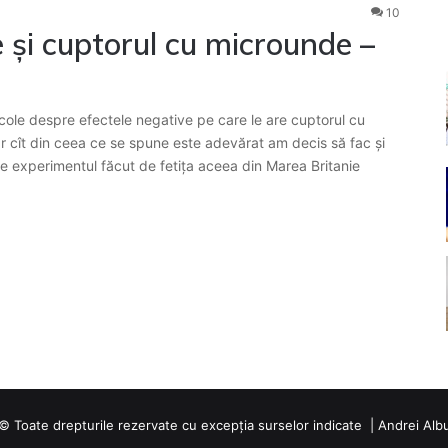
10
e și cuptorul cu microunde –
ticole despre efectele negative pe care le are cuptorul cu
 cît din ceea ce se spune este adevărat am decis să fac și
 de experimentul făcut de fetița aceea din Marea Britanie
© Toate drepturile rezervate cu excepția surselor indicate | Andrei Alb