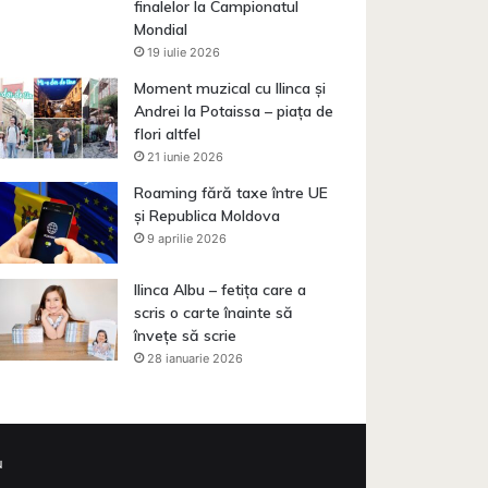
finalelor la Campionatul
Mondial
19 iulie 2026
Moment muzical cu Ilinca și
Andrei la Potaissa – piața de
flori altfel
21 iunie 2026
Roaming fără taxe între UE
și Republica Moldova
9 aprilie 2026
Ilinca Albu – fetița care a
scris o carte înainte să
învețe să scrie
28 ianuarie 2026
u