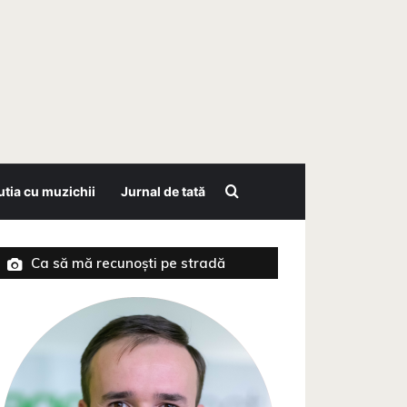
Search for
tia cu muzichii
Jurnal de tată
Ca să mă recunoști pe stradă